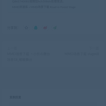
Q861740081或微信hch508shi处理发送。
MMD资源库
»
MMD场景下载 Road in Forest Stage
分享到：
上一篇
下一篇
MMD场景下载 丶小忻の舞台
MMD场景下载 stage68
场景18_暖暖舞台
发表回复