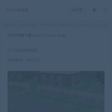
登录
当前位置：
MMD资源库
MMD场景
MMD场景下载 Road in Forest Stage
>
>
MMD场景下载 Road in Forest Stage
以下是场景缩略图
场景编号：PAK325