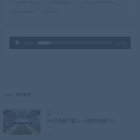
MMD模型下载
(2721)
MMD里版视频
(1)
NatsumiSan系列动作
(12)
游戏分类模型
(11)
镜音铃
(3)
音
00:00
03:10
频
播
放
器
相关推荐
Ewrin
MMD场景下载 レンガ壁の部屋-02