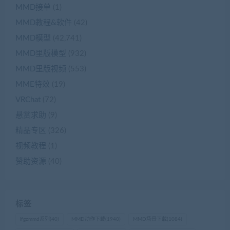
MMD接单
(1)
MMD教程&软件
(42)
MMD模型
(42,741)
MMD里版模型
(932)
MMD里版视频
(553)
MME特效
(19)
VRChat
(72)
悬赏求助
(9)
精品专区
(326)
视频教程
(1)
赞助资源
(40)
标签
lfgzmmd系列
(40)
MMD动作下载
(1940)
MMD场景下载
(1084)