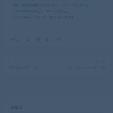
即可，如发生链接失效或者下载不了文件出错等问题请加
Q861740081或微信hch508shi处理发送。
MMD资源库
»
MMD场景下载 Stage01-集贤亭
分享到：
上一篇
下一篇
MMDBTS动作下载
MMDBye-Bye动作下载
发表回复