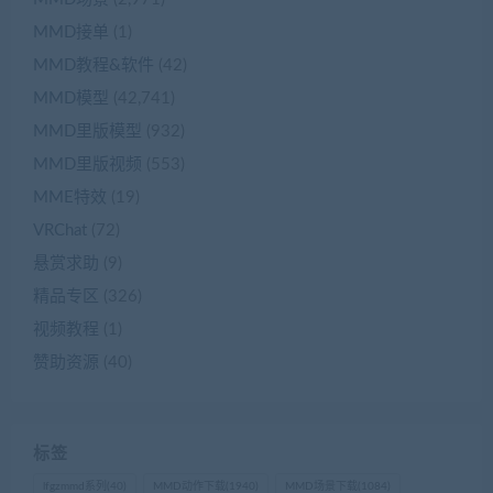
MMD接单
(1)
MMD教程&软件
(42)
MMD模型
(42,741)
MMD里版模型
(932)
MMD里版视频
(553)
MME特效
(19)
VRChat
(72)
悬赏求助
(9)
精品专区
(326)
视频教程
(1)
赞助资源
(40)
标签
lfgzmmd系列
(40)
MMD动作下载
(1940)
MMD场景下载
(1084)