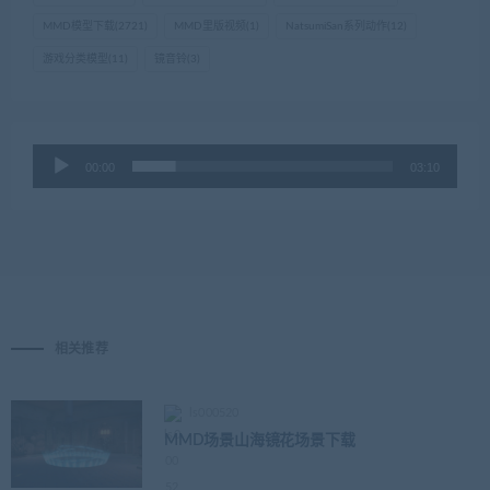
MMD模型下载
(2721)
MMD里版视频
(1)
NatsumiSan系列动作
(12)
游戏分类模型
(11)
镜音铃
(3)
音
00:00
03:10
频
播
放
器
相关推荐
ls000520
MMD场景山海镜花场景下载