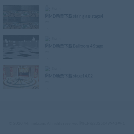
Ewrin
MMD场景下载 stain glass stage4
Ewrin
MMD场景下载 Ballroom 4 Stage
Ewrin
MMD场景下载 stage14.02
© 2020 44mmd.com. All rights reserved
黔ICP备2025049943号-1