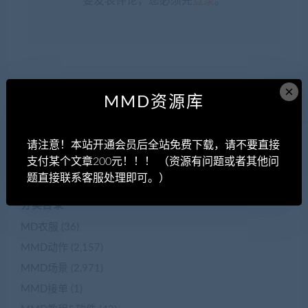
要发表评论，您必须先
登录
。
×
MMD资源库
搜索主题
请注意！本站开通会员后全站免费下载，请不要直接
支付某个文章200元！！！ （资源有问题或者其他问
题直接联系客服处理即可。）
分类目录
MD衣服
(36)
MMD动作
(2,157)
MMD场景
(2,971)
MMD接单
(1)