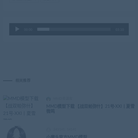
音
00:00
03:10
频
播
放
器
相关推荐
MMD资源库
MMD模型下载 【战双帕弥什】21号·XXI丨夏雪
微鸣
243141, 14141
小魔头官方MMD模型